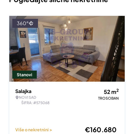
360°
Stanovi
2
Salajka
52
m
NOVI SAD
TROSOBAN
ŠIFRA: #575068
€
160.680
Više o nekretnini >