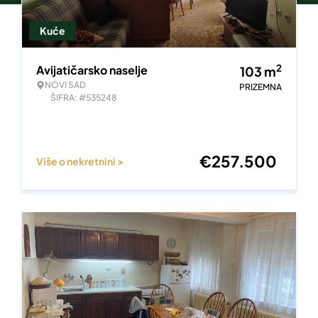
Kuće
2
Avijatičarsko naselje
103
m
NOVI SAD
PRIZEMNA
ŠIFRA: #535248
€
257.500
Više o nekretnini >