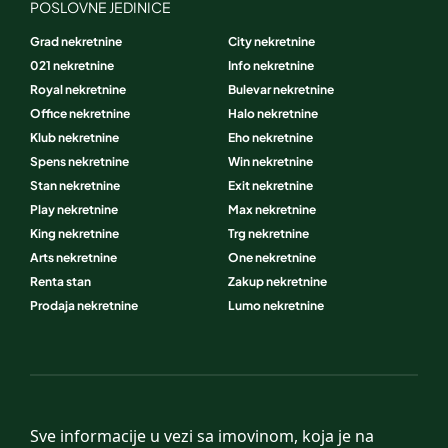
POSLOVNE JEDINICE
Grad nekretnine
City nekretnine
021 nekretnine
Info nekretnine
Royal nekretnine
Bulevar nekretnine
Office nekretnine
Halo nekretnine
Klub nekretnine
Eho nekretnine
Spens nekretnine
Win nekretnine
Stan nekretnine
Exit nekretnine
Play nekretnine
Max nekretnine
King nekretnine
Trg nekretnine
Arts nekretnine
One nekretnine
Renta stan
Zakup nekretnine
Prodaja nekretnine
Lumo nekretnine
Sve informacije u vezi sa imovinom, koja je na