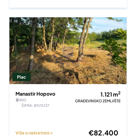
Plac
2
Manastir Hopovo
1.121
m
IRIG
GRAĐEVINSKO ZEMLJIŠTE
ŠIFRA: #574237
€
82.400
Više o nekretnini >