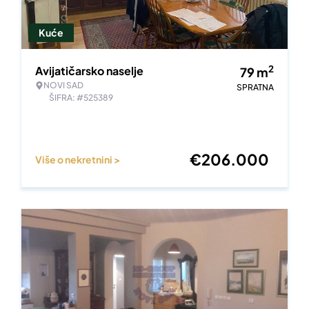
Kuće
2
Avijatičarsko naselje
79
m
NOVI SAD
SPRATNA
ŠIFRA: #525389
€
206.000
Više o nekretnini >