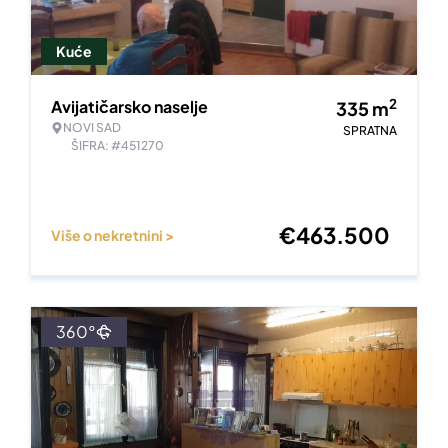
Kuće
2
Avijatičarsko naselje
335
m
NOVI SAD
SPRATNA
ŠIFRA: #451270
€
463.500
Više o nekretnini >
360°