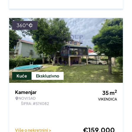
360°
Kuće
Ekskluzivno
2
Kamenjar
35
m
NOVI SAD
VIKENDICA
ŠIFRA: #574082
€
159.000
Više o nekretnini >