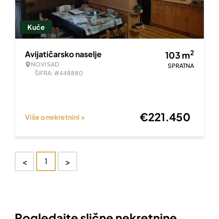
Kuće
2
Avijatičarsko naselje
103
m
NOVI SAD
SPRATNA
ŠIFRA: #448880
€
221.450
Više o nekretnini >
<
>
1
Pogledajte slične nekretnine