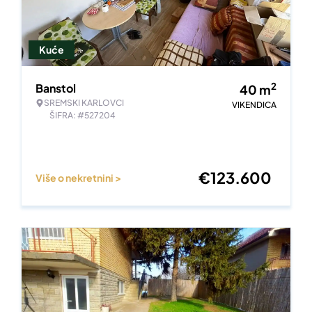
Kuće
2
Banstol
40
m
SREMSKI KARLOVCI
VIKENDICA
ŠIFRA: #527204
€
123.600
Više o nekretnini >