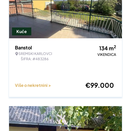
Kuće
2
Banstol
134
m
SREMSKI KARLOVCI
VIKENDICA
ŠIFRA: #483286
€
99.000
Više o nekretnini >