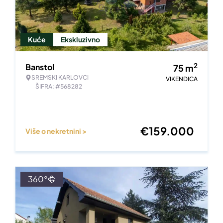
Kuće
Ekskluzivno
2
Banstol
75
m
SREMSKI KARLOVCI
VIKENDICA
ŠIFRA: #568282
€
159.000
Više o nekretnini >
360°