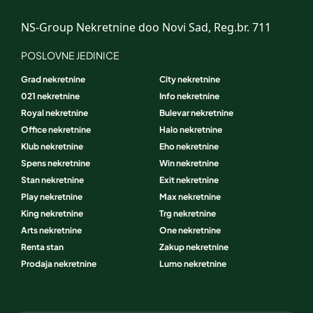
NS-Group Nekretnine doo Novi Sad, Reg.br. 711
POSLOVNE JEDINICE
Grad nekretnine
City nekretnine
021 nekretnine
Info nekretnine
Royal nekretnine
Bulevar nekretnine
Office nekretnine
Halo nekretnine
Klub nekretnine
Eho nekretnine
Spens nekretnine
Win nekretnine
Stan nekretnine
Exit nekretnine
Play nekretnine
Max nekretnine
King nekretnine
Trg nekretnine
Arts nekretnine
One nekretnine
Renta stan
Zakup nekretnine
Prodaja nekretnine
Lumo nekretnine