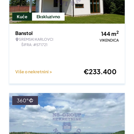
Kuće
Ekskluzivno
2
Banstol
144
m
SREMSKI KARLOVCI
VIKENDICA
ŠIFRA: #571721
€
233.400
Više o nekretnini >
360°