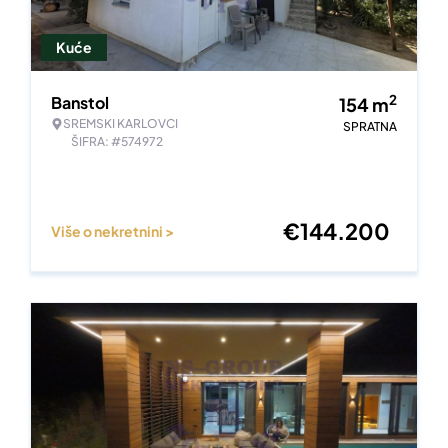
Kuće
2
Banstol
154
m
SREMSKI KARLOVCI
SPRATNA
ŠIFRA: #574972
€
144.200
Više o nekretnini >