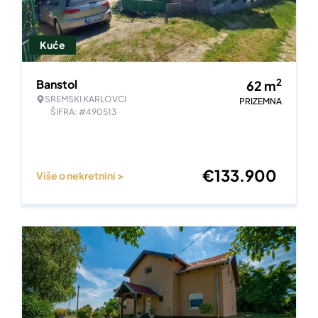
Kuće
2
Banstol
62
m
SREMSKI KARLOVCI
PRIZEMNA
ŠIFRA: #490513
€
133.900
Više o nekretnini >