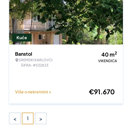
Kuće
2
Banstol
40
m
SREMSKI KARLOVCI
VIKENDICA
ŠIFRA: #532833
€
91.670
Više o nekretnini >
<
>
1