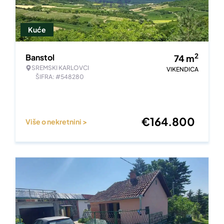
Kuće
2
Banstol
74
m
SREMSKI KARLOVCI
VIKENDICA
ŠIFRA: #548280
€
164.800
Više o nekretnini >