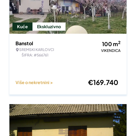
Kuće
Ekskluzivno
2
Banstol
100
m
SREMSKI KARLOVCI
VIKENDICA
ŠIFRA: #566761
€
169.740
Više o nekretnini >