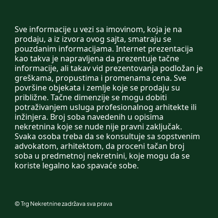
Sve informacije u vezi sa imovinom, koja je na
prodaju, a iz izvora ovog sajta, smatraju se
pouzdanim informacijama. Internet prezentacija
kao takva je napravljena da prezentuje tačne
informacije, ali takav vid prezentovanja podložan je
greškama, propustima i promenama cena. Sve
površine objekata i zemlje koje se prodaju su
približne. Tačne dimenzije se mogu dobiti
potraživanjem usluga profesionalnog arhitekte ili
inžinjera. Broj soba navedenih u opisima
nekretnina koje se nude nije pravni zaključak.
Svaka osoba treba da se konsultuje sa sopstvenim
advokatom, arhitektom, da proceni tačan broj
soba u predmetnoj nekretnini, koje mogu da se
koriste legalno kao spavaće sobe.
©
Trg Nekretnine
zadržava sva prava