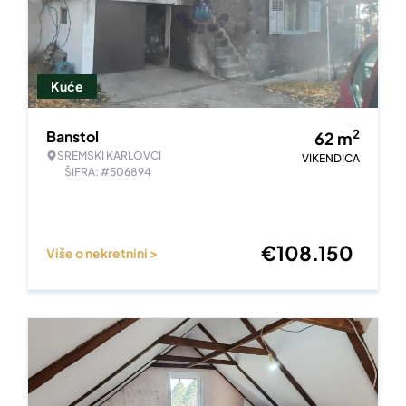
Kuće
2
Banstol
62
m
SREMSKI KARLOVCI
VIKENDICA
ŠIFRA: #506894
€
108.150
Više o nekretnini >