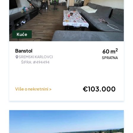
Kuće
2
Banstol
60
m
SREMSKI KARLOVCI
SPRATNA
ŠIFRA: #494494
€
103.000
Više o nekretnini >