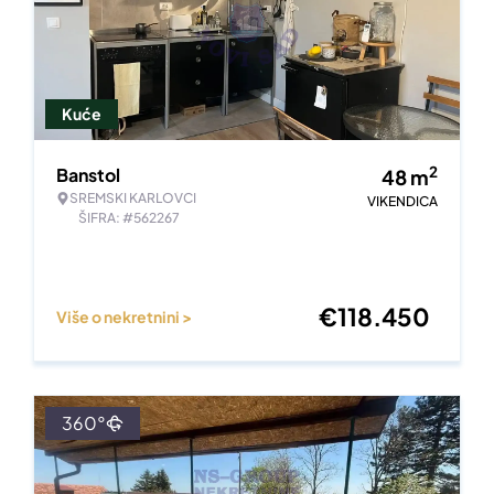
Kuće
2
Banstol
48
m
SREMSKI KARLOVCI
VIKENDICA
ŠIFRA: #562267
€
118.450
Više o nekretnini >
360°