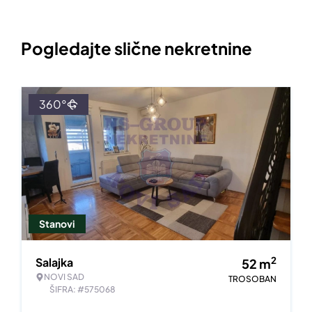
Pogledajte slične nekretnine
360°
Stanovi
2
Salajka
52
m
NOVI SAD
TROSOBAN
ŠIFRA: #575068