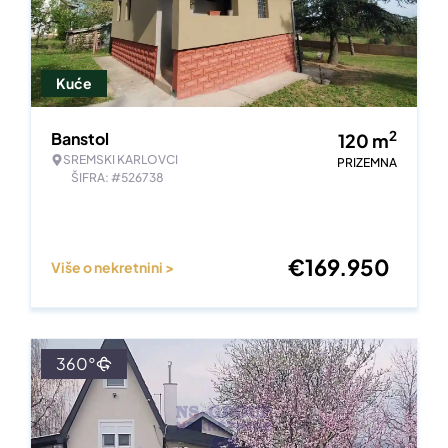
Kuće
2
Banstol
120
m
SREMSKI KARLOVCI
PRIZEMNA
ŠIFRA: #526738
€
169.950
Više o nekretnini >
360°