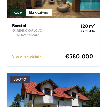
Kuće
Ekskluzivno
2
Banstol
120
m
SREMSKI KARLOVCI
PRIZEMNA
ŠIFRA: #572056
€
580.000
Više o nekretnini >
360°