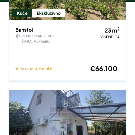
Kuće
Ekskluzivno
2
Banstol
23
m
SREMSKI KARLOVCI
VIKENDICA
ŠIFRA: #575650
€
66.100
Više o nekretnini >