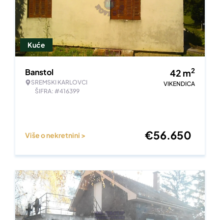
Kuće
2
Banstol
42
m
SREMSKI KARLOVCI
VIKENDICA
ŠIFRA: #416399
€
56.650
Više o nekretnini >