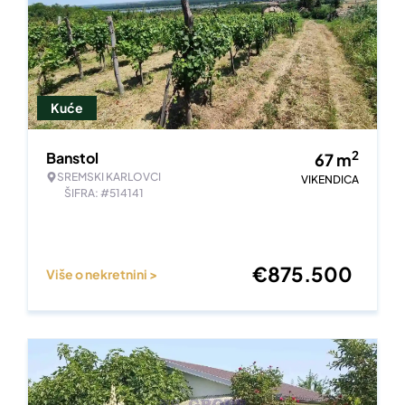
Kuće
2
Banstol
67
m
SREMSKI KARLOVCI
VIKENDICA
ŠIFRA: #514141
€
875.500
Više o nekretnini >