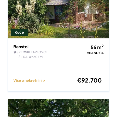
Kuće
2
Banstol
56
m
SREMSKI KARLOVCI
VIKENDICA
ŠIFRA: #550779
€
92.700
Više o nekretnini >