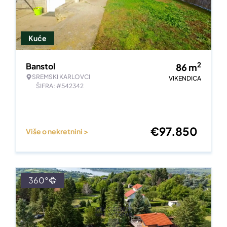
Kuće
2
Banstol
86
m
SREMSKI KARLOVCI
VIKENDICA
ŠIFRA: #542342
€
97.850
Više o nekretnini >
360°