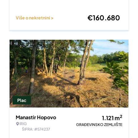
€
160.680
Više o nekretnini >
Plac
2
Manastir Hopovo
1.121
m
IRIG
GRAĐEVINSKO ZEMLJIŠTE
ŠIFRA: #574237