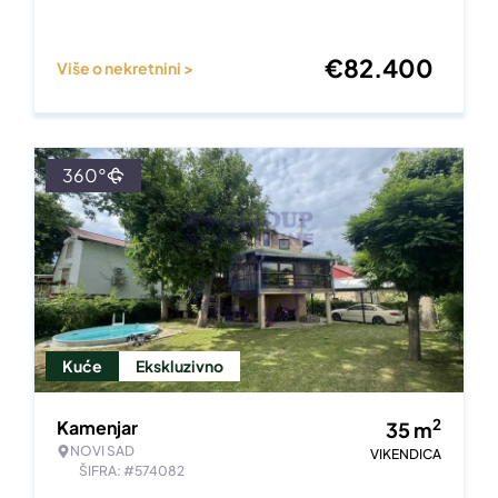
€
82.400
Više o nekretnini >
360°
Kuće
Ekskluzivno
2
Kamenjar
35
m
NOVI SAD
VIKENDICA
ŠIFRA: #574082