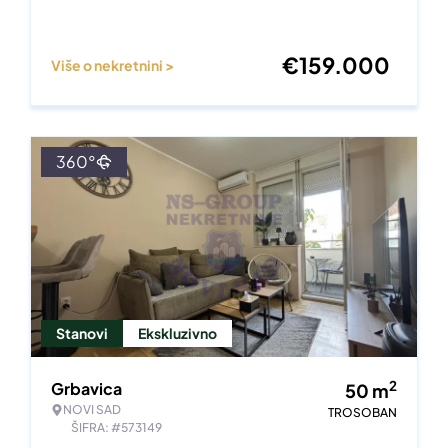
€
159.000
Više o nekretnini >
360°
Stanovi
Ekskluzivno
2
Grbavica
50
m
NOVI SAD
TROSOBAN
ŠIFRA: #573149