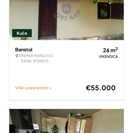
Kuće
2
Banstol
26
m
SREMSKI KARLOVCI
VIKENDICA
ŠIFRA: #555013
€
55.000
Više o nekretnini >