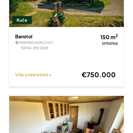
Kuće
2
Banstol
150
m
SREMSKI KARLOVCI
SPRATNA
ŠIFRA: #513368
€
750.000
Više o nekretnini >