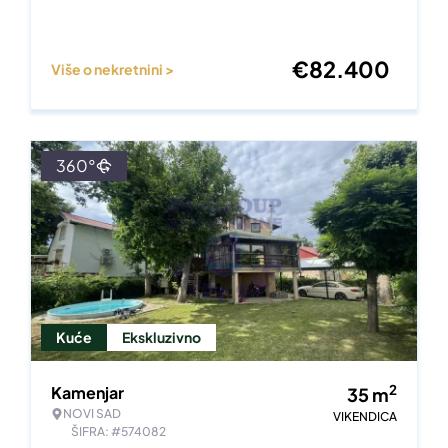
€
82.400
Više o nekretnini >
360°
Kuće
Ekskluzivno
2
Kamenjar
35
m
NOVI SAD
VIKENDICA
ŠIFRA: #574082