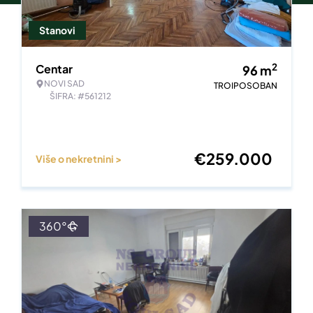
Stanovi
2
Centar
96
m
NOVI SAD
TROIPOSOBAN
ŠIFRA: #561212
€
259.000
Više o nekretnini >
360°