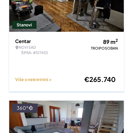
Stanovi
2
Centar
89
m
NOVI SAD
TROIPOSOBAN
ŠIFRA: #517453
€
265.740
Više o nekretnini >
360°