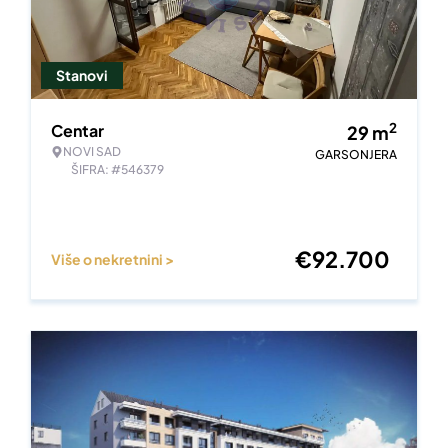
Stanovi
2
Centar
29
m
NOVI SAD
GARSONJERA
ŠIFRA: #546379
€
92.700
Više o nekretnini >