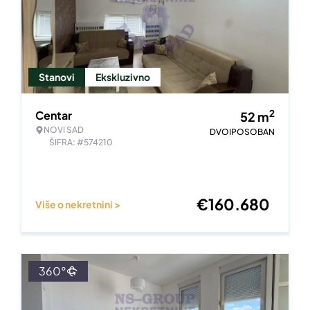
Stanovi
Ekskluzivno
2
Centar
52
m
NOVI SAD
DVOIPOSOBAN
ŠIFRA: #574210
€
160.680
Više o nekretnini >
360°