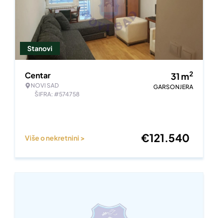
Stanovi
2
Centar
31
m
NOVI SAD
GARSONJERA
ŠIFRA: #574758
€
121.540
Više o nekretnini >