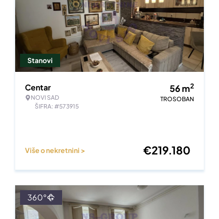
Stanovi
2
Centar
56
m
NOVI SAD
TROSOBAN
ŠIFRA: #573915
€
219.180
Više o nekretnini >
360°