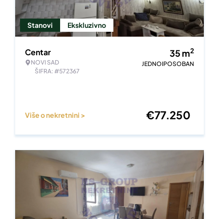
Stanovi
Ekskluzivno
2
Centar
35
m
NOVI SAD
JEDNOIPOSOBAN
ŠIFRA: #572367
€
77.250
Više o nekretnini >