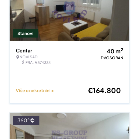
Stanovi
2
Centar
40
m
NOVI SAD
DVOSOBAN
ŠIFRA: #574333
€
164.800
Više o nekretnini >
360°