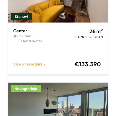
Stanovi
2
Centar
35
m
NOVI SAD
JEDNOIPOSOBAN
ŠIFRA: #562461
€
133.390
Više o nekretnini >
Novogradnja