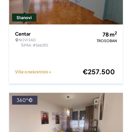
Stanovi
2
Centar
78
m
NOVI SAD
TROSOBAN
ŠIFRA: #566392
€
257.500
Više o nekretnini >
360°