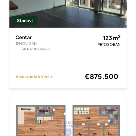
Stanovi
2
Centar
123
m
NOVI SAD
PETOSOBAN
ŠIFRA: #539420
€
875.500
Više o nekretnini >