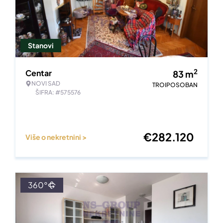
Stanovi
2
Centar
83
m
NOVI SAD
TROIPOSOBAN
ŠIFRA: #575576
€
282.120
Više o nekretnini >
360°