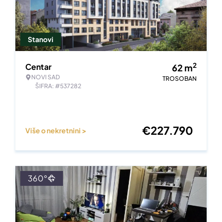
Stanovi
2
Centar
62
m
NOVI SAD
TROSOBAN
ŠIFRA: #537282
€
227.790
Više o nekretnini >
360°