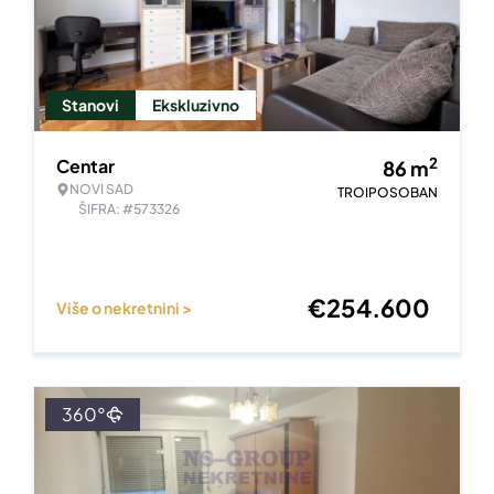
Stanovi
Ekskluzivno
2
Centar
86
m
NOVI SAD
TROIPOSOBAN
ŠIFRA: #573326
€
254.600
Više o nekretnini >
360°