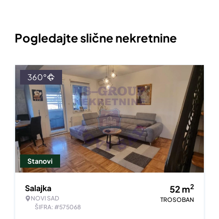
Pogledajte slične nekretnine
360°
Stanovi
2
Salajka
52
m
NOVI SAD
TROSOBAN
ŠIFRA: #575068