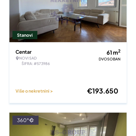
Stanovi
2
Centar
61
m
NOVI SAD
DVOSOBAN
ŠIFRA: #573986
€
193.650
Više o nekretnini >
360°