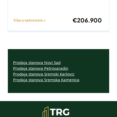
€
206.900
Više o nekretnini >
Prodaja stanova Novi Sad
Prodaja stanova Petrovaradin
Prodaja stanova Sremski Karlovci
Prodaja stanova Sremska Kamenica