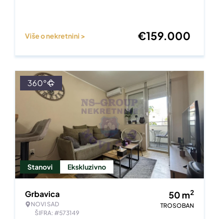
€
159.000
Više o nekretnini >
360°
Stanovi
Ekskluzivno
2
Grbavica
50
m
NOVI SAD
TROSOBAN
ŠIFRA: #573149