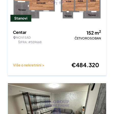
Stanovi
2
Centar
152
m
NOVI SAD
ČETVOROSOBAN
ŠIFRA: #559668
€
484.320
Više o nekretnini >