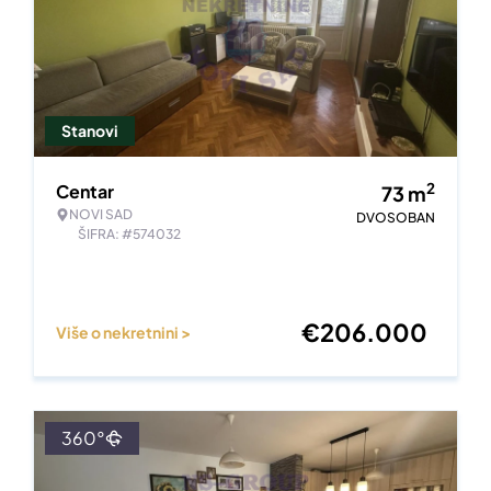
Stanovi
2
Centar
73
m
NOVI SAD
DVOSOBAN
ŠIFRA: #574032
€
206.000
Više o nekretnini >
360°