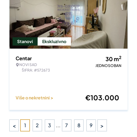
Stanovi
Ekskluzivno
2
Centar
30
m
NOVI SAD
JEDNOSOBAN
ŠIFRA: #572673
€
103.000
Više o nekretnini >
<
>
1
2
3
...
7
8
9