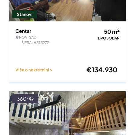
Stanovi
2
Centar
50
m
NOVI SAD
DVOSOBAN
ŠIFRA: #573277
€
134.930
Više o nekretnini >
360°