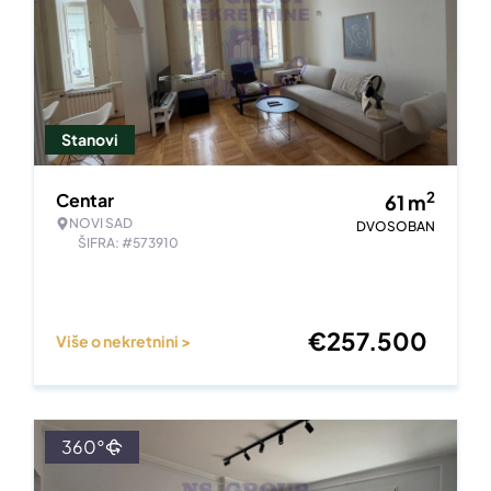
Stanovi
2
Centar
61
m
NOVI SAD
DVOSOBAN
ŠIFRA: #573910
€
257.500
Više o nekretnini >
360°