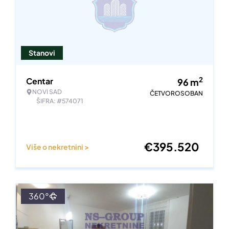
Stanovi
2
Centar
96
m
NOVI SAD
ČETVOROSOBAN
ŠIFRA: #574071
€
395.520
Više o nekretnini >
360°