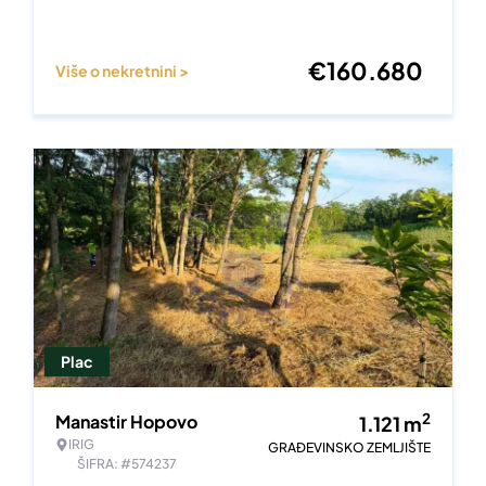
€
160.680
Više o nekretnini >
Plac
2
Manastir Hopovo
1.121
m
IRIG
GRAĐEVINSKO ZEMLJIŠTE
ŠIFRA: #574237