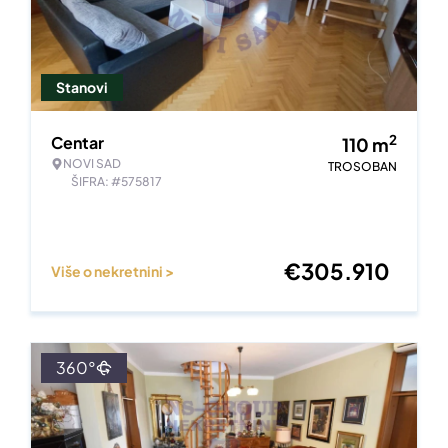
Stanovi
2
Centar
110
m
NOVI SAD
TROSOBAN
ŠIFRA: #575817
€
305.910
Više o nekretnini >
360°