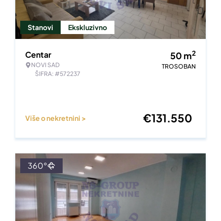
Stanovi
Ekskluzivno
2
Centar
50
m
NOVI SAD
TROSOBAN
ŠIFRA: #572237
€
131.550
Više o nekretnini >
360°