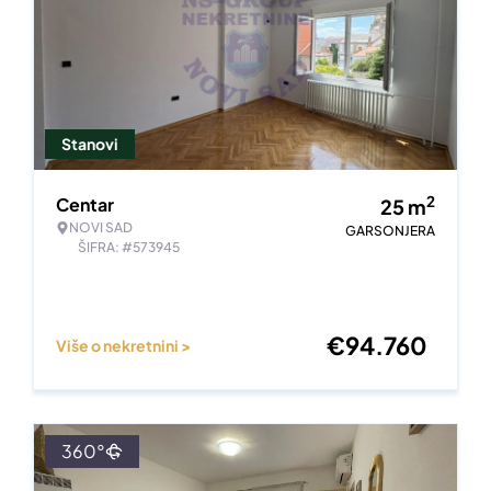
Stanovi
2
Centar
25
m
NOVI SAD
GARSONJERA
ŠIFRA: #573945
€
94.760
Više o nekretnini >
360°